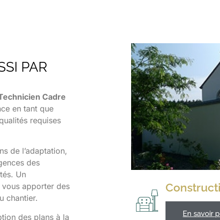
SI PAR
Technicien Cadre
nce en tant que
qualités requises
ns de l’adaptation,
gences des
ités. Un
Construct
r vous apporter des
u chantier.
En savoir p
ion des plans à la