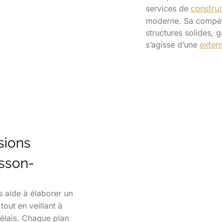
services de
constru
moderne. Sa compéte
structures solides, g
s’agisse d’une
exten
sions
sson-
s aide à élaborer un
tout en veillant à
délais. Chaque plan