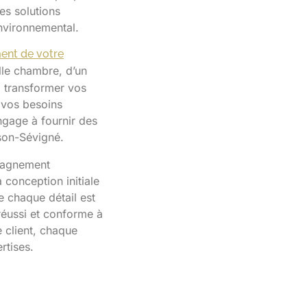
es solutions
environnemental.
ent de votre
lle chambre, d’un
a transformer vos
 vos besoins
ngage à fournir des
son-Sévigné.
pagnement
 conception initiale
ue chaque détail est
 réussi et conforme à
 client, chaque
rtises.