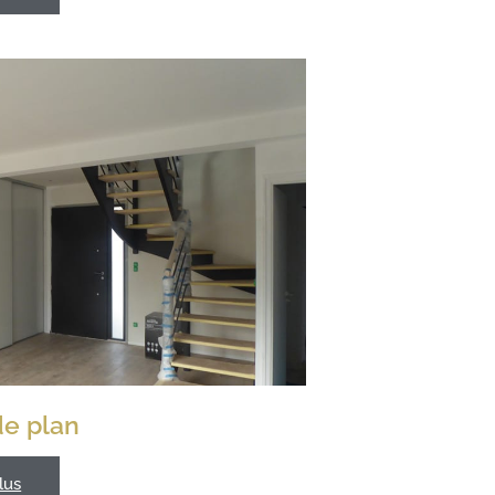
de plan
lus